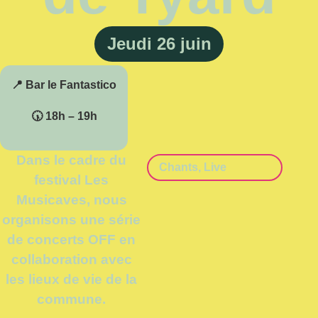
Jeudi 26 juin
📍 Bar le Fantastico
🕠 18h – 19h
Dans le cadre du
Chants
,
Live
festival Les
Musicaves, nous
organisons une série
de concerts OFF en
collaboration avec
les lieux de vie de la
commune.