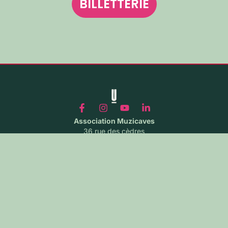
BILLETTERIE
Association Muzicaves
36 rue des cèdres
71640 GIVRY
Contact
Mentions légales
Inscrivez vous à notre
newsletter
Pour ne rien manquer des informations du festival !