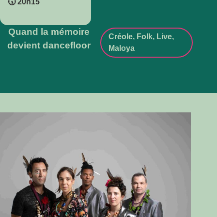
🕠 20h15
Quand la mémoire
Créole
,
Folk
,
Live
,
devient dancefloor
Maloya