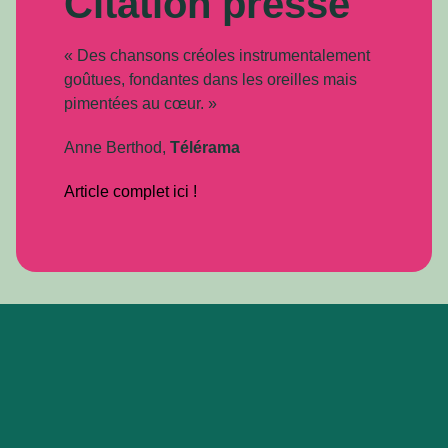
Citation presse
« Des chansons créoles instrumentalement
goûtues, fondantes dans les oreilles mais
pimentées au cœur. »
Anne Berthod,
Télérama
Article complet ici !